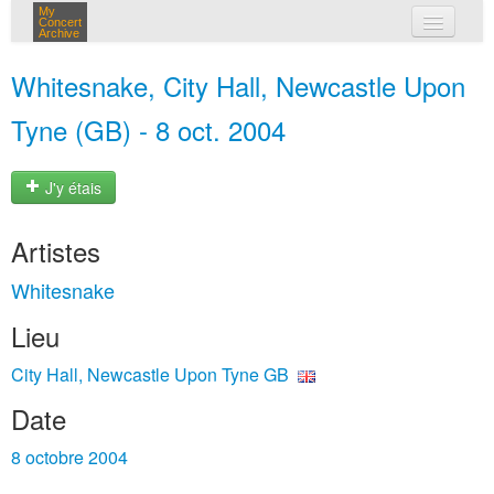
My
Concert
Archive
mes concerts
Whitesnake, City Hall, Newcastle Upon
connexion
Tyne (GB) - 8 oct. 2004
J'y étais
Artistes
Whitesnake
Lieu
City Hall, Newcastle Upon Tyne GB
Date
8 octobre 2004