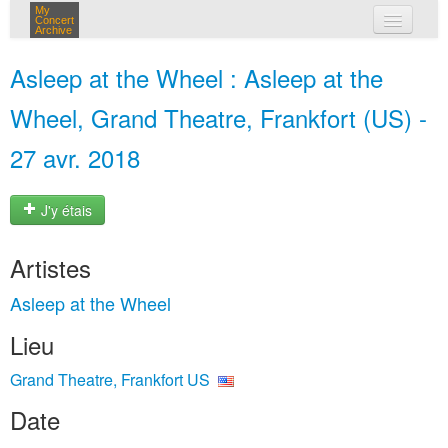
My
Concert
Archive
mes concerts
Asleep at the Wheel : Asleep at the
connexion
Wheel, Grand Theatre, Frankfort (US) -
27 avr. 2018
J'y étais
Artistes
Asleep at the Wheel
Lieu
Grand Theatre, Frankfort US
Date