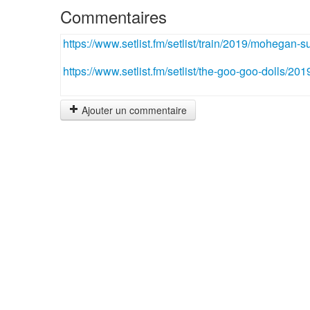
Commentaires
https://www.setlist.fm/setlist/train/2019/mohegan-
https://www.setlist.fm/setlist/the-goo-goo-dolls/
Ajouter un commentaire