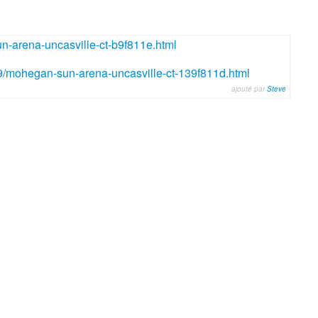
sun-arena-uncasville-ct-b9f811e.html
2019/mohegan-sun-arena-uncasville-ct-139f811d.html
ajouté par
Steve