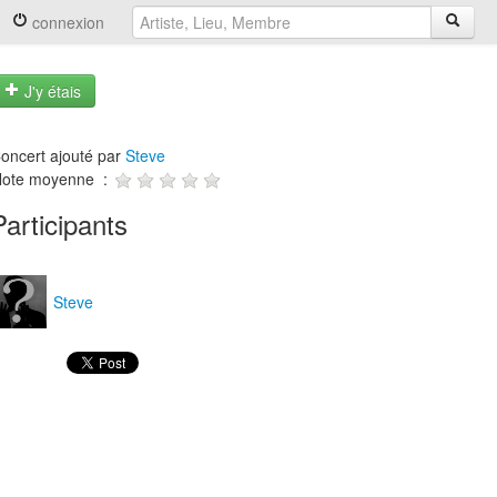
connexion
J'y étais
oncert ajouté par
Steve
ote moyenne :
Participants
Steve