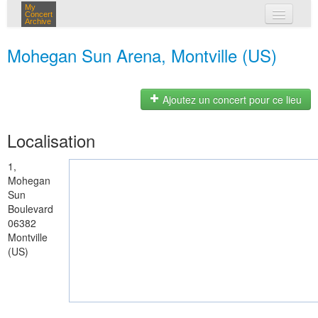
My
Concert
Archive
mes concerts
Mohegan Sun Arena, Montville (US)
connexion
Ajoutez un concert pour ce lieu
Localisation
1,
Mohegan
Sun
Boulevard
06382
Montville
(US)