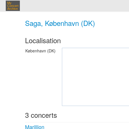
My
Concert
Archive
Saga, København (DK)
Localisation
København (DK)
3 concerts
Marillion