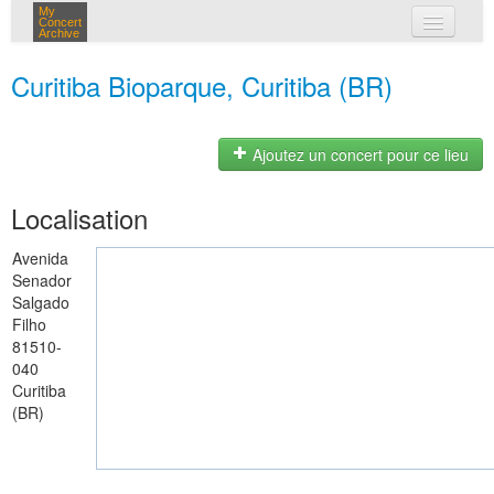
My
Concert
Archive
mes concerts
Curitiba Bioparque, Curitiba (BR)
connexion
Ajoutez un concert pour ce lieu
Localisation
Avenida
Senador
Salgado
Filho
81510-
040
Curitiba
(BR)