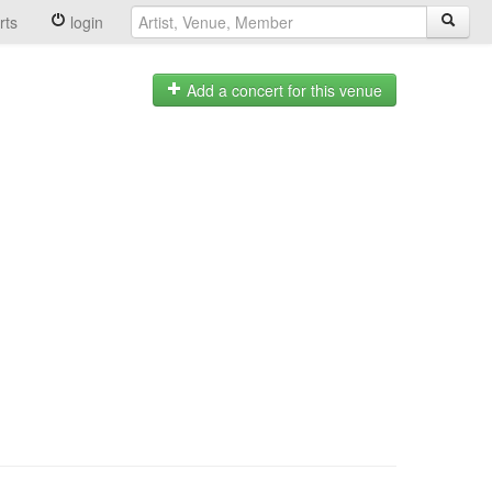
rts
login
Add a concert for this venue