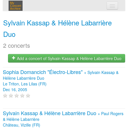
My
Concert
Archive
my concerts
Sylvain Kassap & Hélène Labarrière
login
Duo
2 concerts
Add a concert of Sylvain Kassap & Hélène Labarrière Duo
Sophia Domancich "Électro-Libres"
+
Sylvain Kassap &
Hélène Labarrière Duo
Le Triton, Les Lilas (FR)
Dec 16, 2005
Sylvain Kassap & Hélène Labarrière Duo
+
Paul Rogers
& Hélène Labarrière
Château, Vizille (FR)