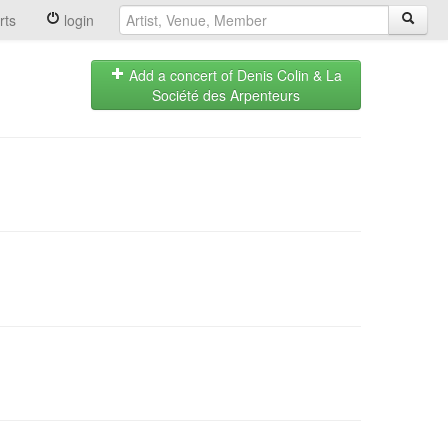
rts
login
Add a concert of Denis Colin & La
Société des Arpenteurs