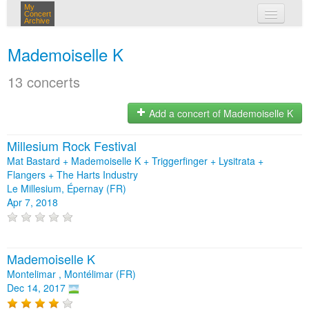
My
Concert
Archive
my concerts
Mademoiselle K
login
13 concerts
Add a concert of Mademoiselle K
Millesium Rock Festival
Mat Bastard + Mademoiselle K + Triggerfinger + Lysitrata +
Flangers + The Harts Industry
Le Millesium, Épernay (FR)
Apr 7, 2018
Mademoiselle K
Montelimar , Montélimar (FR)
Dec 14, 2017