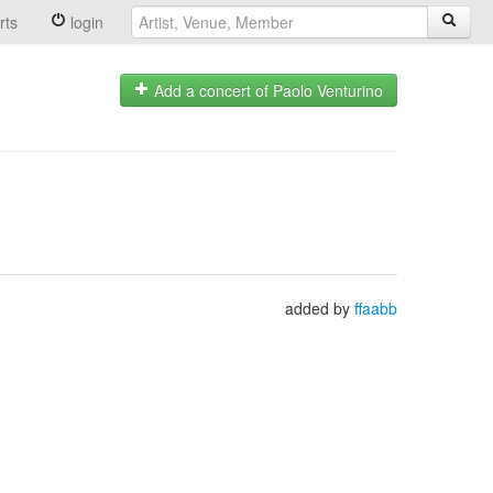
rts
login
Add a concert of Paolo Venturino
added by
ffaabb