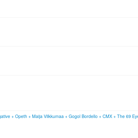
ative
+
Opeth
+
Maija Vilkkumaa
+
Gogol Bordello
+
CMX
+
The 69 E