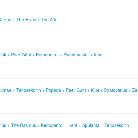
 Karma + The Hives + The Ark
tak + Peer Günt + Kemopetrol + Sweatmaster + Irina
umaa + Tehosekoitin + Popeda + Peer Günt + Kilpi + Stratovarius + Ze
arius + The Rasmus + Kemopetrol + Kent + Apulanta + Tehosekoitin