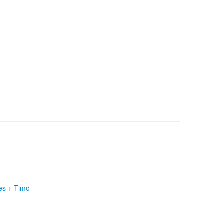
yes
+
Timo