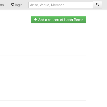
rts
login
Add a concert of Hanoi Rocks