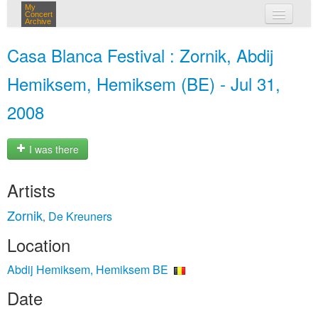
My
Concert
Archive
my concerts
Casa Blanca Festival : Zornik, Abdij
login
Hemiksem, Hemiksem (BE) - Jul 31,
2008
I was there
Artists
Zornik
De Kreuners
,
Location
Abdij Hemiksem, Hemiksem BE
Date