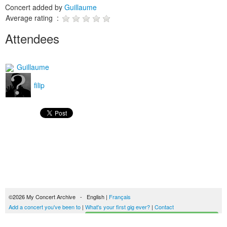
Concert added by
Guillaume
Average rating :
Attendees
Guillaume
filip
©2026 My Concert Archive - English |
Français
Add a concert you've been to
|
What's your first gig ever?
|
Contact
Start building your concerts history