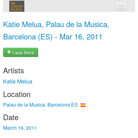
My
Concert
Archive
my concerts
Katie Melua, Palau de la Musica,
login
Barcelona (ES) - Mar 16, 2011
I was there
Artists
Katie Melua
Location
Palau de la Musica, Barcelona ES
Date
March 16, 2011