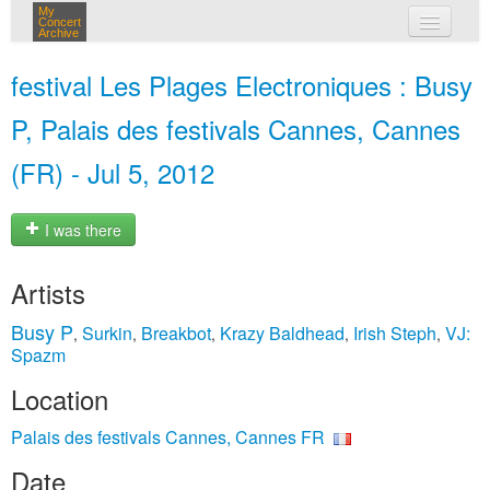
My
Concert
Archive
my concerts
festival Les Plages Electroniques : Busy
login
P, Palais des festivals Cannes, Cannes
(FR) - Jul 5, 2012
I was there
Artists
Busy P
Surkin
Breakbot
Krazy Baldhead
Irish Steph
VJ:
,
,
,
,
,
Spazm
Location
Palais des festivals Cannes, Cannes FR
Date