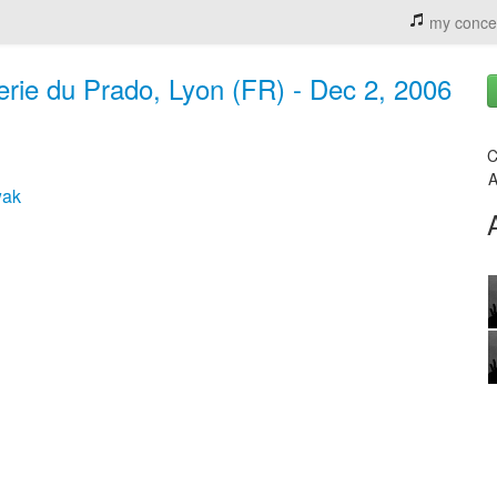
my conce
rie du Prado, Lyon (FR) - Dec 2, 2006
C
A
wak