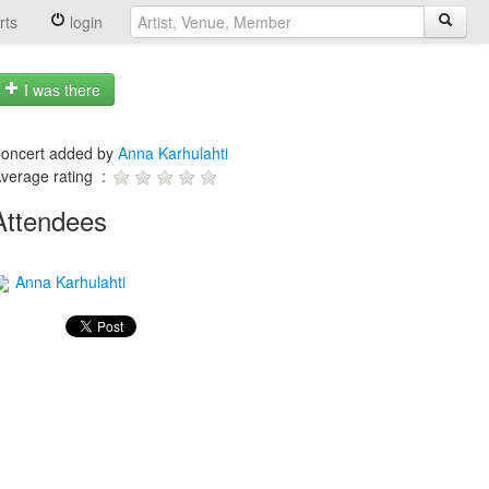
rts
login
I was there
oncert added by
Anna Karhulahti
verage rating :
Attendees
Anna Karhulahti