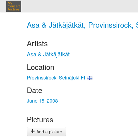
My
Concert
Archive
Asa & Jätkäjätkät, Provinssirock, 
Artists
Asa & Jätkäjätkät
Location
Provinssirock, Seinäjoki FI
Date
June 15, 2008
Pictures
Add a picture