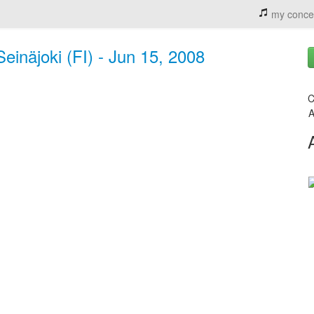
my conce
Seinäjoki (FI) - Jun 15, 2008
C
A