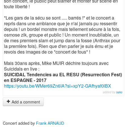
son concert, le public peut slamer et monter sur scène en
toute liberté !
*Les gars de la sécu se sont ..... barrés !* et le concert a
repris dans une ambiance que je n'ai jamais pu ressentir
depuis ! un bordel monstre mais tellement sécure à la fois,
osmose zik, groupe et public ! Un moment inoubliable, un
de mes premiers slam et jump dans la fosse (Anthrax pour
la première fois). Rien que d'en parler je suis ému et je
revois des images de ce *concert de fous* !
Mais 30ans après, Mike MUIR déchire toujours avec
Suicidals en live :
SUICIDAL Tendencies au EL RESU (Resurrection Fest)
en ESPAGNE - 2017
https://youtu.be/WMer69Zn6IA?si=xpY2-GAfhyaf0lBX
added by
sako
Add a comment
Concert added by
Frank ARNAUD