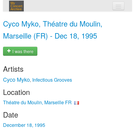
My
Concert
Archive
my concerts
Cyco Myko, Théatre du Moulin,
login
Marseille (FR) - Dec 18, 1995
I was there
Artists
Cyco Myko
Infectious Grooves
,
Location
Théatre du Moulin, Marseille FR
Date
December 18, 1995