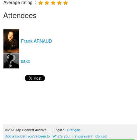
Average rating :
Attendees
Frank ARNAUD
sako
©2026 My Concert Archive - English |
Français
Add a concert you've been to
|
What's your first gig ever?
|
Contact