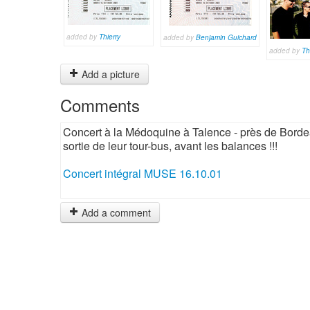
added by
Thierry
added by
Benjamin Guichard
added by
Th
Add a picture
Comments
Concert à la Médoquine à Talence - près de Borde
sortie de leur tour-bus, avant les balances !!!
Concert intégral MUSE 16.10.01
Add a comment