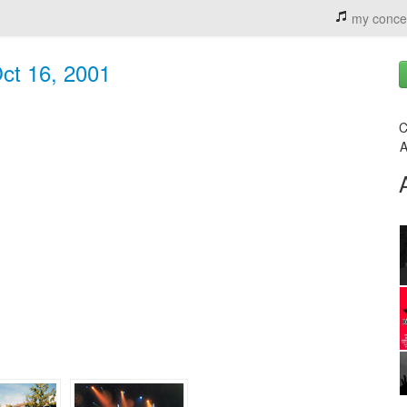
my conce
ct 16, 2001
C
A