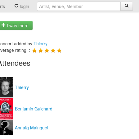
rts
login
I was there
oncert added by
Thierry
verage rating :
Attendees
Thierry
Benjamin Guichard
Annaïg Mainguet