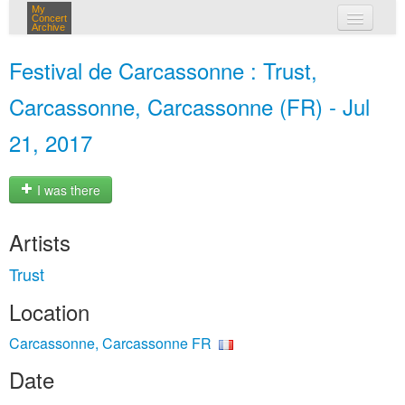
My
Concert
Archive
my concerts
Festival de Carcassonne : Trust,
login
Carcassonne, Carcassonne (FR) - Jul
21, 2017
I was there
Artists
Trust
Location
Carcassonne, Carcassonne FR
Date