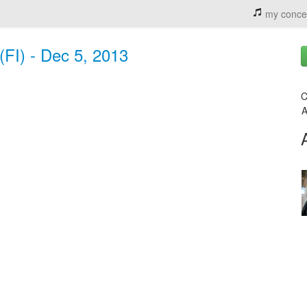
my conce
 (FI) - Dec 5, 2013
C
A