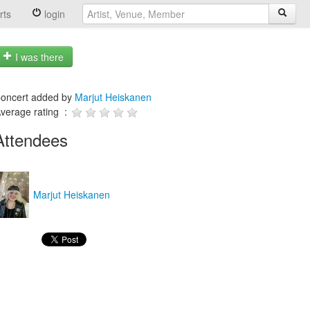
rts
login
I was there
oncert added by
Marjut Heiskanen
verage rating :
Attendees
Marjut Heiskanen