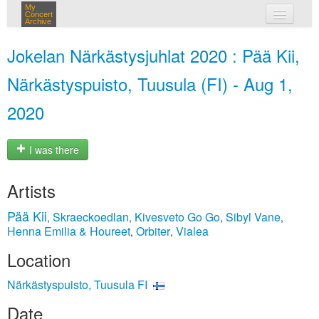
My
Concert
Archive
my concerts
Jokelan Närkästysjuhlat 2020 : Pää Kii,
login
Närkästyspuisto, Tuusula (FI) - Aug 1,
2020
I was there
Artists
Pää Kii
Skraeckoedlan
Kivesveto Go Go
Sibyl Vane
,
,
,
,
Henna Emilia & Houreet
Orbiter
Vialea
,
,
Location
Närkästyspuisto, Tuusula FI
Date