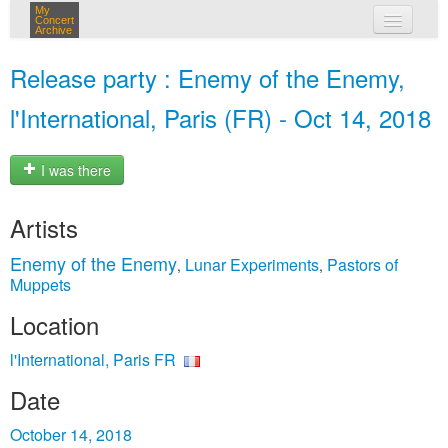
My
Concert
Archive
my concerts
Release party : Enemy of the Enemy,
login
l'International, Paris (FR) - Oct 14, 2018
I was there
Artists
Enemy of the Enemy
Lunar Experiments
Pastors of
,
,
Muppets
Location
l'International, Paris FR
Date
October 14, 2018