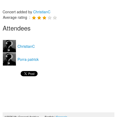
Concert added by
ChristianC
Average rating :
Attendees
ChristianC
Porra patrick
©2026 My Concert Archive - English |
Français