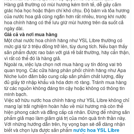
Hàng giả thường có mùi hương kém tinh tế, dễ gây cảm
giác hóa học hoặc thậm chí khó chịu. Độ bám và tỏa hương
của nước hoa giả cũng ngắn hơn rất nhiều, trong khi nước
hoa chính hãng có thể lưu giữ mùi hương trên da suốt cả
ngày dài.
Giá cả và nơi mua hàng
Một chai nước hoa chính hãng như YSL Libre thường có
mức giá từ 3 triệu đồng trở lên, tùy dung tích. Nếu bạn thấy
sản phẩm được rao bán với giá rẻ bất thường, hãy cẩn thận,
vì rất có thể đó là hàng giả.
Ngoài ra, việc lựa chọn nơi mua hàng uy tín đóng vai trò
quan trọng. Các cửa hàng phân phối chính hãng như Apa
Niche luôn đảm bảo cung cấp sản phẩm chất lượng, đầy
đủ giấy tờ nhập khẩu và hóa đơn rõ ràng. Tránh mua hàng
từ các nguồn không đáng tin cậy hoặc không có thông tin
minh bạch.
Việc sở hữu nước hoa chính hãng như YSL Libre không chỉ
mang lại trải nghiệm hoàn hảo về mùi hương mà còn thể
hiện phong cách và đẳng cấp cá nhân. Đừng để những sản
phẩm giả mạo làm giảm giá trị của món quà tinh thần này.
Với những hướng dẫn trên, hy vọng bạn sẽ dễ dàng nhận
biết và chọn lựa được sản phẩm
nước hoa YSL Libre