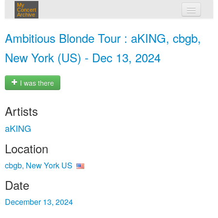
My
Concert
Archive
my concerts
Ambitious Blonde Tour : aKING, cbgb,
login
New York (US) - Dec 13, 2024
I was there
Artists
aKING
Location
cbgb, New York US
Date
December 13, 2024