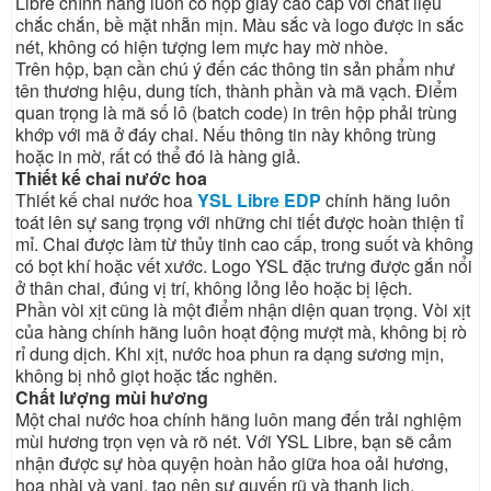
Libre chính hãng luôn có hộp giấy cao cấp với chất liệu
chắc chắn, bề mặt nhẵn mịn. Màu sắc và logo được in sắc
nét, không có hiện tượng lem mực hay mờ nhòe.
Trên hộp, bạn cần chú ý đến các thông tin sản phẩm như
tên thương hiệu, dung tích, thành phần và mã vạch. Điểm
quan trọng là mã số lô (batch code) in trên hộp phải trùng
khớp với mã ở đáy chai. Nếu thông tin này không trùng
hoặc in mờ, rất có thể đó là hàng giả.
Thiết kế chai nước hoa
Thiết kế chai nước hoa
YSL Libre EDP
chính hãng luôn
toát lên sự sang trọng với những chi tiết được hoàn thiện tỉ
mỉ. Chai được làm từ thủy tinh cao cấp, trong suốt và không
có bọt khí hoặc vết xước. Logo YSL đặc trưng được gắn nổi
ở thân chai, đúng vị trí, không lỏng lẻo hoặc bị lệch.
Phần vòi xịt cũng là một điểm nhận diện quan trọng. Vòi xịt
của hàng chính hãng luôn hoạt động mượt mà, không bị rò
rỉ dung dịch. Khi xịt, nước hoa phun ra dạng sương mịn,
không bị nhỏ giọt hoặc tắc nghẽn.
Chất lượng mùi hương
Một chai nước hoa chính hãng luôn mang đến trải nghiệm
mùi hương trọn vẹn và rõ nét. Với YSL Libre, bạn sẽ cảm
nhận được sự hòa quyện hoàn hảo giữa hoa oải hương,
hoa nhài và vani, tạo nên sự quyến rũ và thanh lịch.