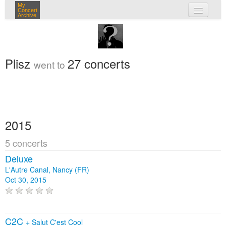
My
Concert
Archive
my concerts
login
Plisz
27 concerts
went to
2015
5 concerts
Deluxe
L'Autre Canal, Nancy (FR)
Oct 30, 2015
C2C
+
Salut C'est Cool