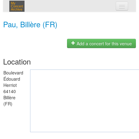
My
Concert
Archive
my concerts
Pau, Billère (FR)
login
Add a concert for this venue
Location
Boulevard
Édouard
Herriot
64140
Billère
(FR)