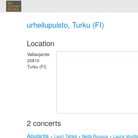
My
Concert
Archive
urheilupuisto, Turku (FI)
Location
Valtaojantie
20810
Turku (FI)
2 concerts
Apulanta
+
Lauri Tähkä
+
Neljä Ruusua
+
Laura Voutil