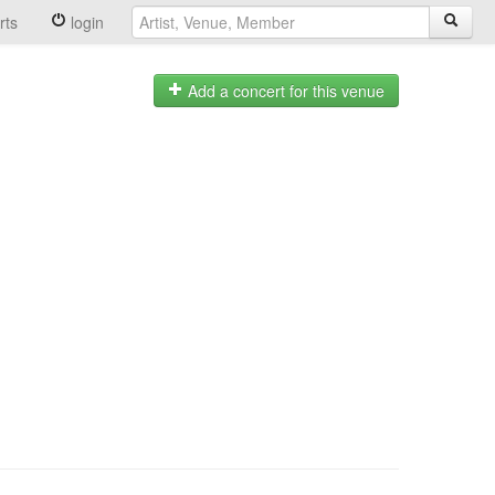
rts
login
Add a concert for this venue