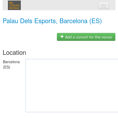
My
Concert
Archive
my concerts
Palau Dels Esports, Barcelona (ES)
login
Add a concert for this venue
Location
Barcelona
(ES)