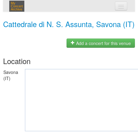
My
Concert
Archive
my concerts
Cattedrale di N. S. Assunta, Savona (IT)
login
Add a concert for this venue
Location
Savona
(IT)