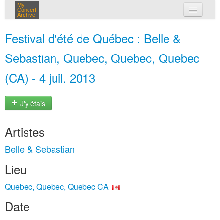
My
Concert
Archive
mes concerts
Festival d'été de Québec : Belle &
connexion
Sebastian, Quebec, Quebec, Quebec
(CA) - 4 juil. 2013
J'y étais
Artistes
Belle & Sebastian
Lieu
Quebec, Quebec, Quebec CA
Date