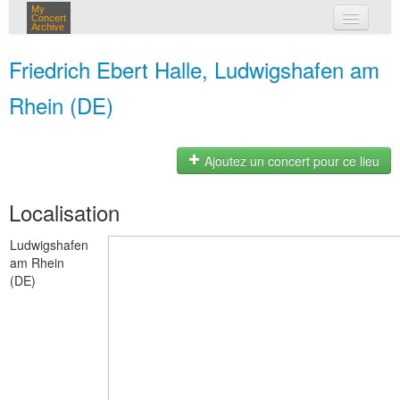
My
Concert
Archive
mes concerts
Friedrich Ebert Halle, Ludwigshafen am
connexion
Rhein (DE)
Ajoutez un concert pour ce lieu
Localisation
Ludwigshafen
am Rhein
(DE)