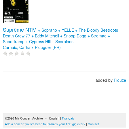
Suprême NTM
+
Soprano
+
YELLE
+
The Bloody Beetroots
Death Crew 77
+
Eddy Mitchell
+
Snoop Dogg
+
Stromae
+
Supertramp
+
Cypress Hill
+
Scorpions
Carhaix, Carhaix-Plouguer (FR)
added by
Flouze
©2026 My Concert Archive - English |
Français
Add a concert you've been to
|
What's your first gig ever?
|
Contact