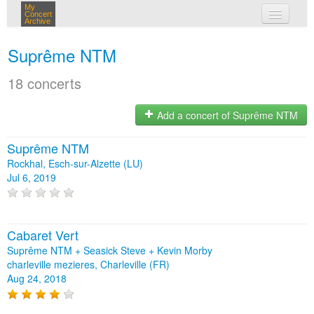
My
Concert
Archive
my concerts
Suprême NTM
login
18 concerts
Add a concert of Suprême NTM
Suprême NTM
Rockhal, Esch-sur-Alzette (LU)
Jul 6, 2019
Cabaret Vert
Suprême NTM + Seasick Steve + Kevin Morby
charleville mezieres, Charleville (FR)
Aug 24, 2018