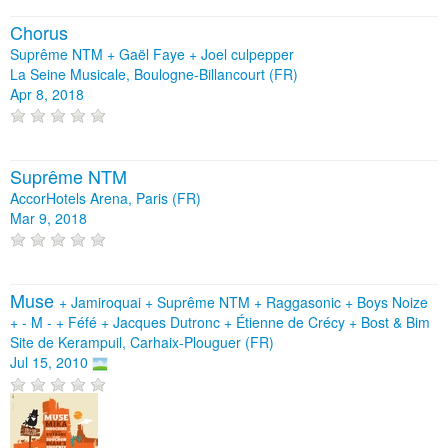
Chorus
Suprême NTM + Gaël Faye + Joel culpepper
La Seine Musicale, Boulogne-Billancourt (FR)
Apr 8, 2018
Suprême NTM
AccorHotels Arena, Paris (FR)
Mar 9, 2018
Muse
+
Jamiroquai
+
Suprême NTM
+
Raggasonic
+
Boys Noize
+
- M -
+
Féfé
+
Jacques Dutronc
+
Étienne de Crécy
+
Bost & Bim
Site de Kerampuil, Carhaix-Plouguer (FR)
Jul 15, 2010