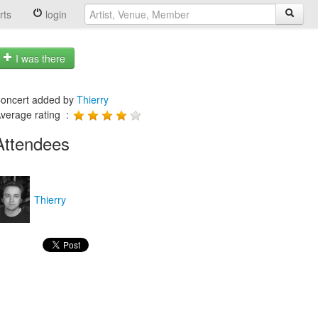
rts
login
I was there
oncert added by
Thierry
verage rating :
Attendees
Thierry