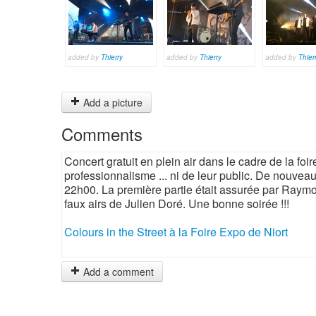
added by
Thierry
added by
Thierry
added by
Thier
Add a picture
Comments
Concert gratuit en plein air dans le cadre de la foir
professionnalisme ... ni de leur public. De nouvea
22h00. La première partie était assurée par Raym
faux airs de Julien Doré. Une bonne soirée !!!
Colours in the Street à la Foire Expo de Niort
Add a comment