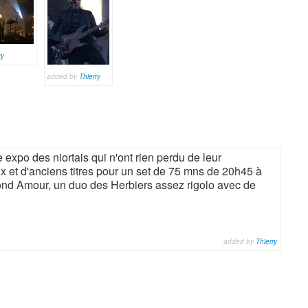
ry
added by
Thierry
e expo des niortais qui n'ont rien perdu de leur
ux et d'anciens titres pour un set de 75 mns de 20h45 à
ond Amour, un duo des Herbiers assez rigolo avec de
added by
Thierry