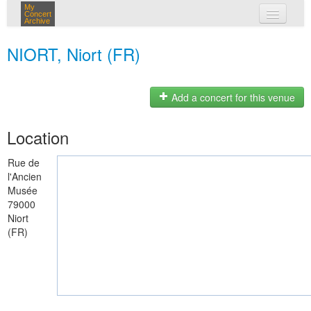
My
Concert
Archive
my concerts
NIORT, Niort (FR)
login
Add a concert for this venue
Location
Rue de
l'Ancien
Musée
79000
Niort
(FR)