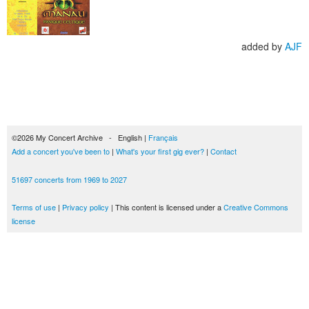
added by
AJF
©2026 My Concert Archive - English |
Français
Add a concert you've been to
|
What's your first gig ever?
|
Contact
51697 concerts from 1969 to 2027
Terms of use
|
Privacy policy
| This content is licensed under a
Creative Commons
license