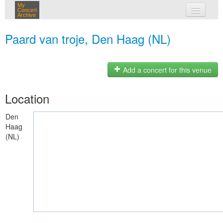
My
Concert
Archive
my concerts
Paard van troje, Den Haag (NL)
login
Add a concert for this venue
Location
Den
Haag
(NL)