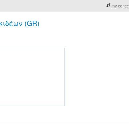
my conce
κιδέων (GR)