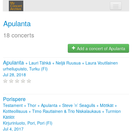
My
Concert
Archive
my concerts
Apulanta
login
18 concerts
Add a concert of Apulanta
Apulanta
+
Lauri Tähkä
+
Neljä Ruusua
+
Laura Voutilainen
urheilupuisto, Turku (FI)
Jul 28, 2018
Porispere
Testament + Thor + Apulanta + Steve ’n’ Seagulls + Mötikät +
Kotiteollisuus + Timo Rautiainen & Trio Niskalaukaus + Turmion
Kätilöt
Kirjurinluoto, Pori, Pori (FI)
Jul 4, 2017